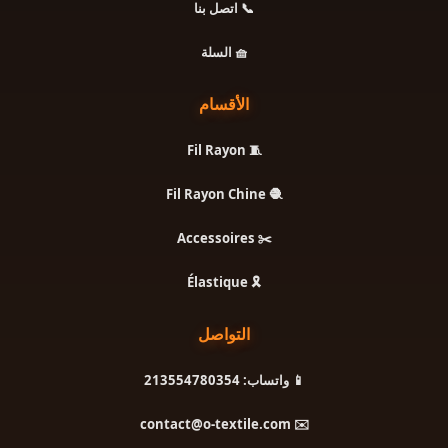
📞 اتصل بنا
🧺 السلة
الأقسام
🧵 Fil Rayon
🧶 Fil Rayon Chine
✂️ Accessoires
🎗️ Élastique
التواصل
📱 واتساب: 213554780354
✉️ contact@o-textile.com