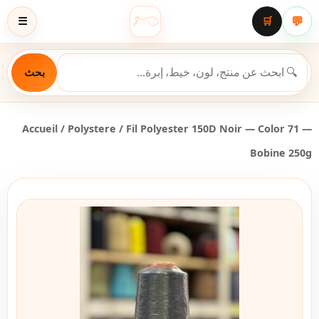
💬
☰
🛒
بحث
Accueil
/
Polystere
/ Fil Polyester 150D Noir — Color 71 —
Bobine 250g