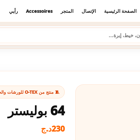
رأيي
Accessoires
المتجر
الإتصال
الصفحة الرئيسية
🧵 منتج من O-TEX للورشات والخياطة
64 بوليستر
د.ج
230