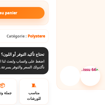
au panier
Catégorie :
Polystere
تحتاج تأكيد التوفر أو اللون؟
اضغط على واتساب وابعث لنا ا،
نأكدولك السعر والتوفر بسرعة.
📦
🧵
مناسب
جملة وت
للورشات