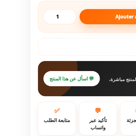
quantité
de
Ajouter 
64
بوليستر
💬 اسأل عن هذا المنتج
لمنتج مباشرة
✅
💬
جزئة
تأكيد عبر
متابعة الطلب
واتساب