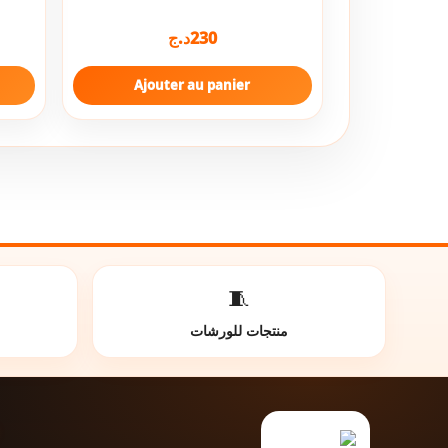
د.ج
230
Ajouter au panier
🧵
منتجات للورشات