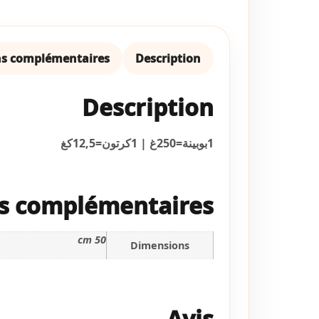
ns complémentaires
Description
Description
1بوبينة=250غ | 1كرتون=12,5كغ
s complémentaires
50 cm
Dimensions
Avis