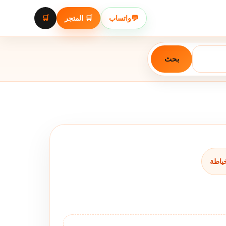
🛒
🛒 المتجر
واتساب
💬
بحث