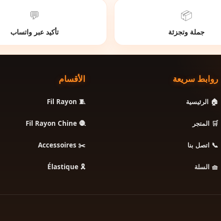
💬
📦
جملة وتجزئة
تأكيد عبر واتساب
روابط سريعة
الأقسام
🧵 Fil Rayon
🏠 الرئيسية
🧶 Fil Rayon Chine
🛒 المتجر
✂️ Accessoires
📞 اتصل بنا
🎗️ Élastique
🧺 السلة