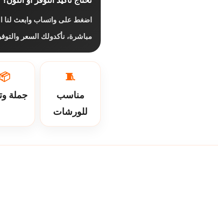
اضغط على واتساب وابعث لنا ال
مباشرة، نأكدولك السعر والتوف
📦
🧵
مناسب
جملة وت
للورشات