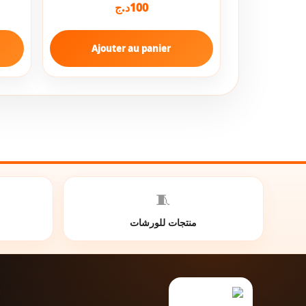
100
د.ج
Ajouter au panier
🧵
منتجات للورشات