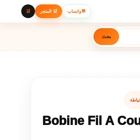
💬
واتساب
🛒 المتجر
🛒
بحث
Bobine Fil A Cou