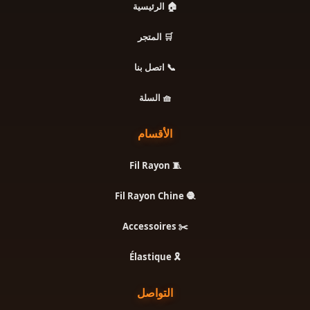
🏠 الرئيسية
🛒 المتجر
📞 اتصل بنا
🧺 السلة
الأقسام
🧵 Fil Rayon
🧶 Fil Rayon Chine
✂️ Accessoires
🎗️ Élastique
التواصل