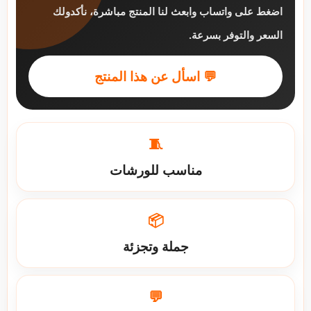
اضغط على واتساب وابعث لنا المنتج مباشرة، نأكدولك
السعر والتوفر بسرعة.
💬 اسأل عن هذا المنتج
🧵
مناسب للورشات
📦
جملة وتجزئة
💬