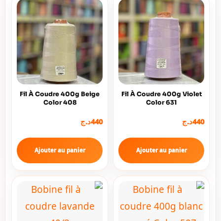
Fil À Coudre 400g Beige
Fil À Coudre 400g Violet
Color 408
Color 631
د.ج
440
د.ج
440
Ajouter au panier
Ajouter au panier