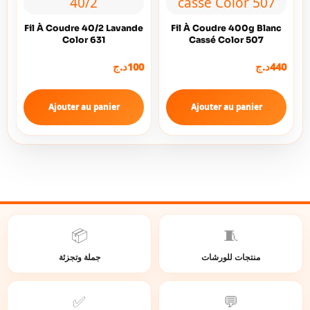
Fil À Coudre 40/2 Lavande
Fil À Coudre 400g Blanc
Color 631
Cassé Color 507
د.ج
100
د.ج
440
Ajouter au panier
Ajouter au panier
📦
🧵
منتجات للورشات
جملة وتجزئة
✅
💬