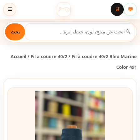
💬
☰
🛒
بحث
Accueil
/
Fil a coudre 40/2
/ Fil à coudre 40/2 Bleu Marine
Color 491