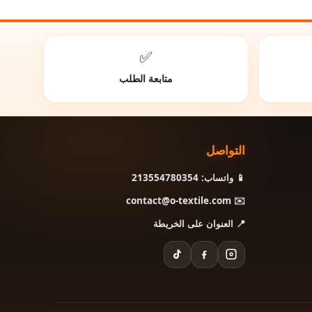
✅
متابعة الطلب
التواصل
📱 واتساب: 213554780354
✉️ contact@o-textile.com
📍 العنوان على الخريطة