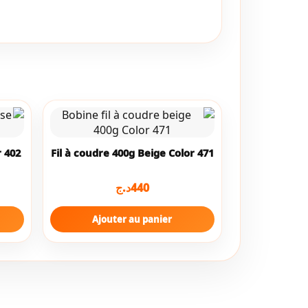
r 402
Fil à coudre 400g Beige Color 471
د.ج
440
Ajouter au panier