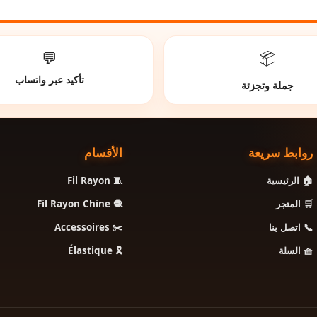
💬
📦
تأكيد عبر واتساب
جملة وتجزئة
روابط سريعة
الأقسام
🧵 Fil Rayon
🏠 الرئيسية
🧶 Fil Rayon Chine
🛒 المتجر
✂️ Accessoires
📞 اتصل بنا
🎗️ Élastique
🧺 السلة