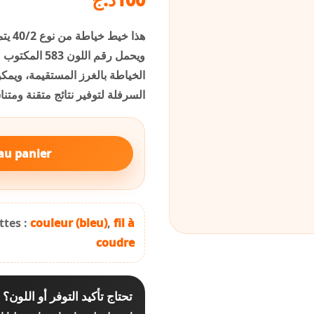
هذا ،
ويحمل رقم الل
الخياطة بالغرز المستقيمة، ويم
السرفلة لتوفير نتائج متقنة ومت.
au panier
ttes :
couleur (bleu)
,
fil à
coudre
تحتاج تأكيد التوفر أو اللون؟