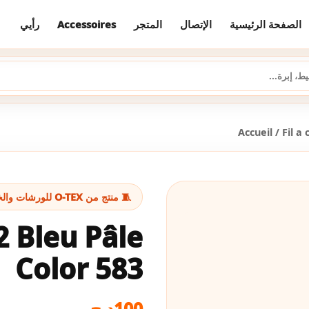
رأيي
Accessoires
المتجر
الإتصال
الصفحة الرئيسية
Accueil
/
Fil a
🧵 منتج من O-TEX للورشات والخياطة
2 Bleu Pâle
Color 583
د.ج
100