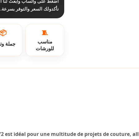
اضغط على واتساب وابعث لنا ا،
نأكدولك السعر والتوفر بسرعة.
📦
🧵
مناسب
جملة وت
للورشات
0/2 est idéal pour une multitude de projets de couture, a