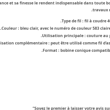
ance et sa finesse le rendent indispensable dans toute boî
travaux 
Type de fil :
fil à coudre 
Couleur :
bleu clair, avec le numéro de couleur 583 clair
Utilisation principale :
couture au p
lisation complémentaire :
peut être utilisé comme fil d’a
Format :
bobine conique compatibl
Soyez le premier à laisser votre avis sur