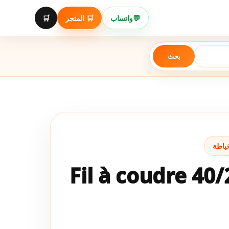
Aller
au
🛒
🛒 المتجر
واتساب
💬
contenu
بحث
Fil à coudre 40/