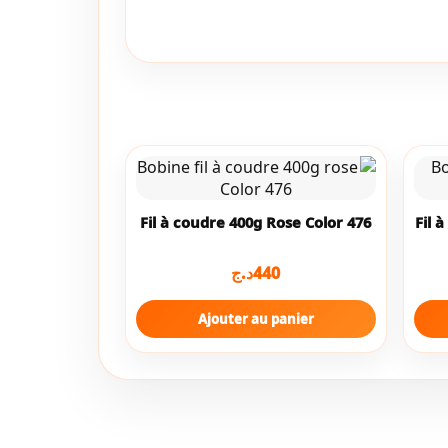
Fil à coudre 400g Rose Color 476
Fil 
د.ج
440
Ajouter au panier