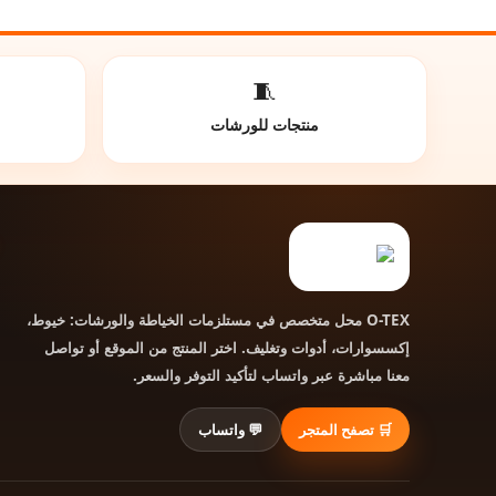
🧵
منتجات للورشات
محل متخصص في مستلزمات الخياطة والورشات: خيوط،
O-TEX
إكسسوارات، أدوات وتغليف. اختر المنتج من الموقع أو تواصل
معنا مباشرة عبر واتساب لتأكيد التوفر والسعر.
🛒 تصفح المتجر
💬 واتساب