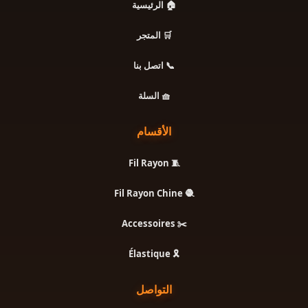
🏠 الرئيسية
🛒 المتجر
📞 اتصل بنا
🧺 السلة
الأقسام
🧵 Fil Rayon
🧶 Fil Rayon Chine
✂️ Accessoires
🎗️ Élastique
التواصل