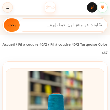
💬
☰
🛒
بحث
Accueil
/
Fil a coudre 40/2
/ Fil à coudre 40/2 Turquoise Color
467