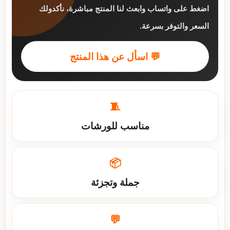
اضغط على واتساب وابعث لنا المنتج مباشرة، نأكدولك
السعر والتوفر بسرعة.
💬 اسأل عن هذا المنتج
🧵
مناسب للورشات
📦
جملة وتجزئة
💬