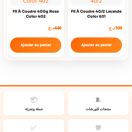
Fil À Coudre 400g Rose
Fil À Coudre 40/2 Lavande
Color 402
Color 631
د.ج
440
د.ج
100
Ajouter au panier
Ajouter au panier
📦
🧵
منتجات للورشات
جملة وتجزئة
✅
💬