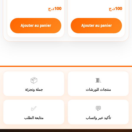
د.ج
100
د.ج
100
Ajouter au panier
Ajouter au panier
📦
🧵
منتجات للورشات
جملة وتجزئة
✅
💬
تأكيد عبر واتساب
متابعة الطلب