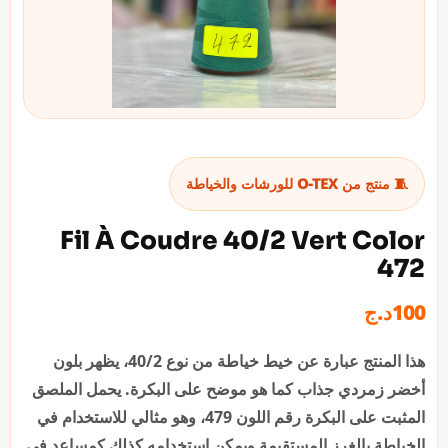
🧵 منتج من O-TEX للورشات والخياطة
Fil À Coudre 40/2 Vert Color
472
د.ج
100
هذا المنتج عبارة عن خيط خياطة من نوع 40/2، يظهر بلون
أخضر زمردي جذاب كما هو موضح على البكرة. يحمل الملصق
المثبت على البكرة رقم اللون 479، وهو مثالي للاستخدام في
الخياطة بالغرز المستقيمة ويمكن استخدامه كذلك كمساعد في