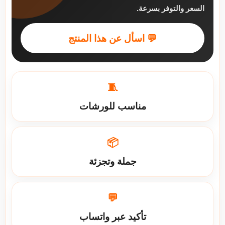
السعر والتوفر بسرعة.
💬 اسأل عن هذا المنتج
🧵
مناسب للورشات
📦
جملة وتجزئة
💬
تأكيد عبر واتساب