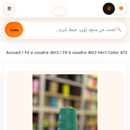
💬
☰
🛒
بحث
Accueil
/
Fil a coudre 40/2
/ Fil à coudre 40/2 Vert Color 472