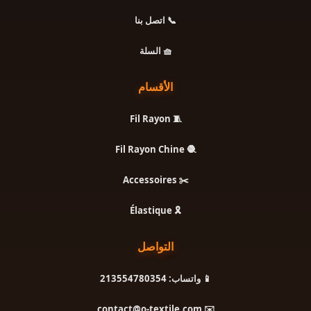
📞 اتصل بنا
🧺 السلة
الأقسام
🧵 Fil Rayon
🧶 Fil Rayon Chine
✂️ Accessoires
🎗️ Élastique
التواصل
📱 واتساب: 213554780354
✉️ contact@o-textile.com