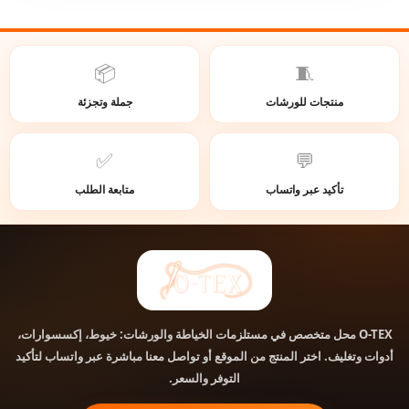
📦
🧵
منتجات للورشات
جملة وتجزئة
✅
💬
تأكيد عبر واتساب
متابعة الطلب
محل متخصص في مستلزمات الخياطة والورشات: خيوط، إكسسوارات،
O-TEX
أدوات وتغليف. اختر المنتج من الموقع أو تواصل معنا مباشرة عبر واتساب لتأكيد
التوفر والسعر.