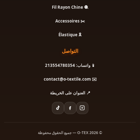
🧶 Fil Rayon Chine
✂️ Accessoires
🎗️ Élastique
التواصل
📱 واتساب: 213554780354
✉️ contact@o-textile.com
📍 العنوان على الخريطة
© 2026 O-TEX — جميع الحقوق محفوظة