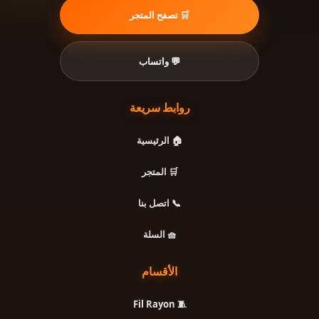
🛒 تصفح المتجر
💬 واتساب
روابط سريعة
🏠 الرئيسية
🛒 المتجر
📞 اتصل بنا
🧺 السلة
الأقسام
🧵 Fil Rayon