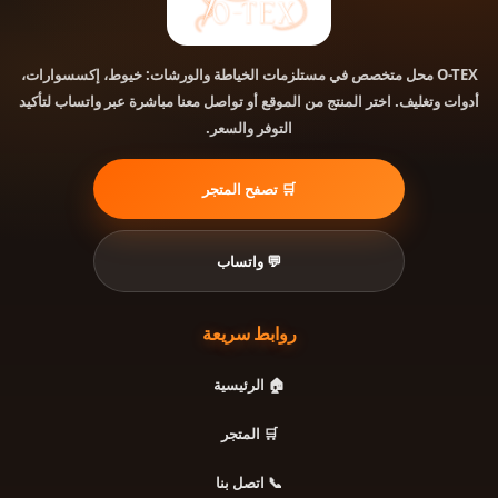
محل متخصص في مستلزمات الخياطة والورشات: خيوط، إكسسوارات،
O-TEX
أدوات وتغليف. اختر المنتج من الموقع أو تواصل معنا مباشرة عبر واتساب لتأكيد
التوفر والسعر.
🛒 تصفح المتجر
💬 واتساب
روابط سريعة
🏠 الرئيسية
🛒 المتجر
📞 اتصل بنا