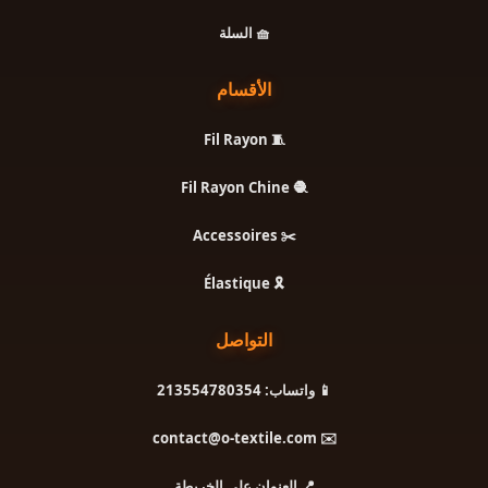
🧺 السلة
الأقسام
🧵 Fil Rayon
🧶 Fil Rayon Chine
✂️ Accessoires
🎗️ Élastique
التواصل
📱 واتساب: 213554780354
✉️ contact@o-textile.com
📍 العنوان على الخريطة