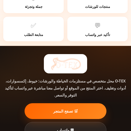
منتجات للورشات
جملة وتجزئة
✅
💬
تأكيد عبر واتساب
متابعة الطلب
محل متخصص في مستلزمات الخياطة والورشات: خيوط، إكسسوارات،
O-TEX
أدوات وتغليف. اختر المنتج من الموقع أو تواصل معنا مباشرة عبر واتساب لتأكيد
التوفر والسعر.
🛒 تصفح المتجر
💬 واتساب