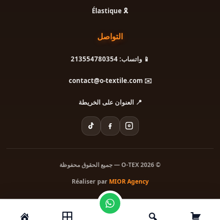
🎗️ Élastique
التواصل
📱 واتساب: 213554780354
✉️ contact@o-textile.com
📍 العنوان على الخريطة
© 2026 O-TEX — جميع الحقوق محفوظة
Réaliser par
MIOR Agency