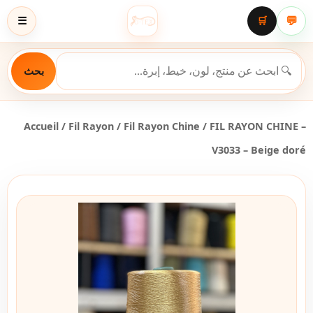
💬
☰
🛒
بحث
Accueil
/
Fil Rayon
/
Fil Rayon Chine
/ FIL RAYON CHINE –
V3033 – Beige doré