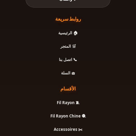
روابط سريعة
🏠 الرئيسية
🛒 المتجر
📞 اتصل بنا
🧺 السلة
الأقسام
🧵 Fil Rayon
🧶 Fil Rayon Chine
✂️ Accessoires