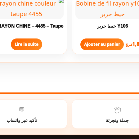
RAYON CHINE – 4455 – Taupe
Y106 خيط حرير
د.ج
1,
Lire la suite
Ajouter au panier
💬
📦
جملة وتجزئة
تأكيد عبر واتساب