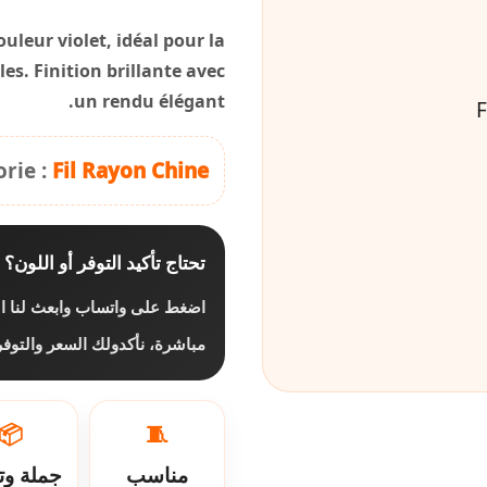
uleur violet, idéal pour la
les. Finition brillante avec
un rendu élégant.
rie :
Fil Rayon Chine
تحتاج تأكيد التوفر أو اللون؟
اضغط على واتساب وابعث لنا ال
مباشرة، نأكدولك السعر والتو.
📦
🧵
مناسب
جملة وت