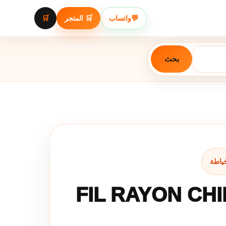
🛒
🛒 المتجر
واتساب
💬
بحث
FIL RAYON CHI