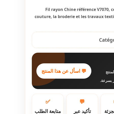
Fil rayon Chine référence V7070, co
couture, la broderie et les travaux texti
Catégo
💬 اسأل عن هذا المنتج
منتج
فر بسرعة
✅
💬
جزئة
تأكيد عبر
متابعة الطلب