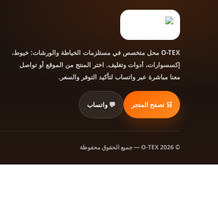
محل متخصص في مستلزمات الخياطة والورشات: خيوط،
O-TEX
إكسسوارات، أدوات وتغليف. اختر المنتج من الموقع أو تواصل
معنا مباشرة عبر واتساب لتأكيد التوفر والسعر.
🛒 تصفح المتجر
💬 واتساب
© 2026 O-TEX — جميع الحقوق محفوظة