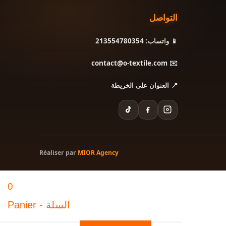
التواصل
📱 واتساب: 213554780354
✉️ contact@o-textile.com
📍 العنوان على الخريطة
Réaliser par
MIOR Agency
0
Panier - السلة