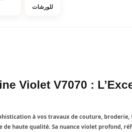
للورشات
ine Violet V7070 : L’Exc
istication à vos travaux de couture, broderie, t
e de haute qualité. Sa nuance violet profond, r