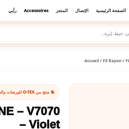
رأيي
Accessoires
المتجر
الإتصال
الصفحة الرئيسية
Accueil
/
Fil Rayon
/
F
🧵 منتج من O-TEX للورشات والخياطة
NE – V7070
– Violet