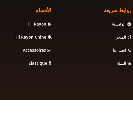
روابط سريعة
الأقسام
🧵 Fil Rayon
🏠 الرئيسية
🧶 Fil Rayon Chine
🛒 المتجر
✂️ Accessoires
📞 اتصل بنا
🎗️ Élastique
🧺 السلة