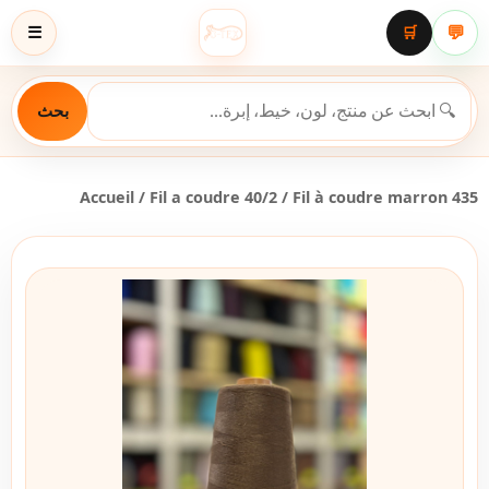
💬
☰
🛒
بحث
Accueil
/
Fil a coudre 40/2
/ Fil à coudre marron 435