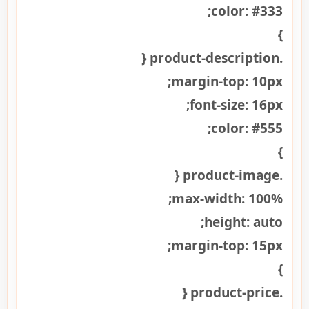
color: #333;
}
.product-description {
margin-top: 10px;
font-size: 16px;
color: #555;
}
.product-image {
max-width: 100%;
height: auto;
margin-top: 15px;
}
.product-price {