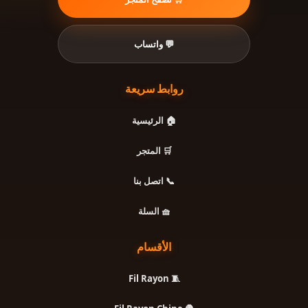
💬 واتساب
روابط سريعة
🏠 الرئيسية
🛒 المتجر
📞 اتصل بنا
🧺 السلة
الأقسام
🧵 Fil Rayon