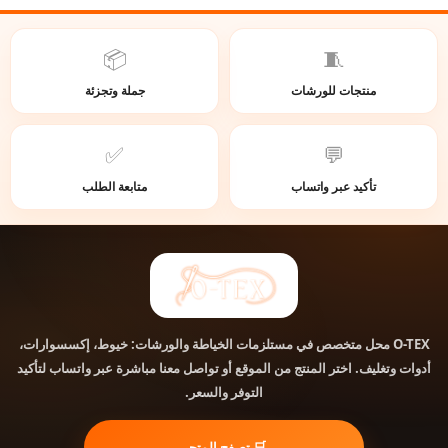
📦
🧵
منتجات للورشات
جملة وتجزئة
✅
💬
تأكيد عبر واتساب
متابعة الطلب
محل متخصص في مستلزمات الخياطة والورشات: خيوط، إكسسوارات،
O-TEX
أدوات وتغليف. اختر المنتج من الموقع أو تواصل معنا مباشرة عبر واتساب لتأكيد
التوفر والسعر.
🛒 تصفح المتجر