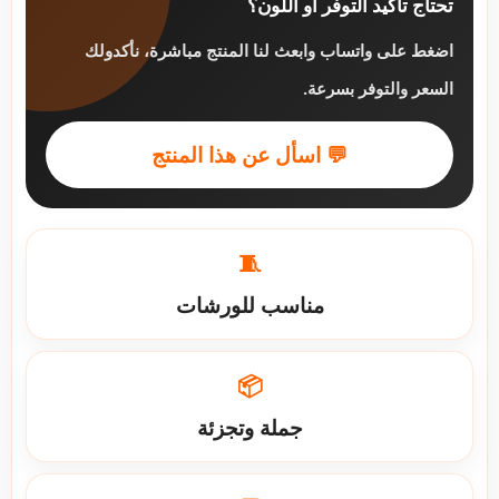
تحتاج تأكيد التوفر أو اللون؟
اضغط على واتساب وابعث لنا المنتج مباشرة، نأكدولك
السعر والتوفر بسرعة.
💬 اسأل عن هذا المنتج
🧵
مناسب للورشات
📦
جملة وتجزئة