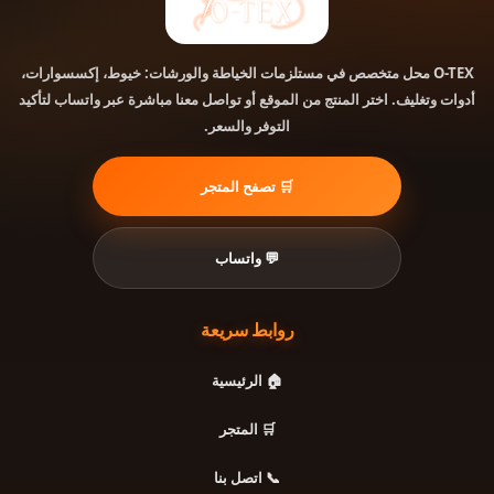
محل متخصص في مستلزمات الخياطة والورشات: خيوط، إكسسوارات،
O-TEX
أدوات وتغليف. اختر المنتج من الموقع أو تواصل معنا مباشرة عبر واتساب لتأكيد
التوفر والسعر.
🛒 تصفح المتجر
💬 واتساب
روابط سريعة
🏠 الرئيسية
🛒 المتجر
📞 اتصل بنا