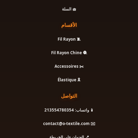
🧺 السلة
الأقسام
🧵 Fil Rayon
🧶 Fil Rayon Chine
✂️ Accessoires
🎗️ Élastique
التواصل
📱 واتساب: 213554780354
✉️ contact@o-textile.com
📍 العنوان على الخريطة